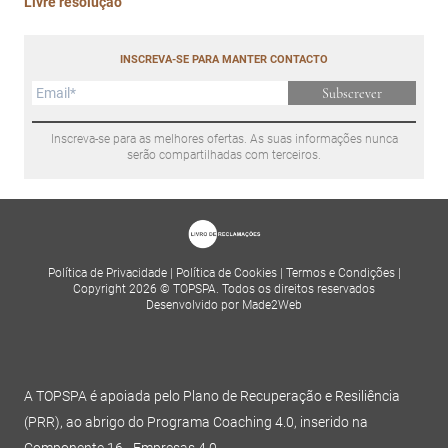
Livre resolução
INSCREVA-SE PARA MANTER CONTACTO
Subscrever
Inscreva-se para as melhores ofertas. As suas informações nunca
serão compartilhadas com terceiros.
Política de Privacidade
|
Política de Cookies
|
Termos e Condições
|
Copyright 2026 © TOPSPA. Todos os direitos reservados
Desenvolvido por Made2Web
A TOPSPA é apoiada pelo Plano de Recuperação e Resiliência
(PRR), ao abrigo do Programa Coaching 4.0, inserido na