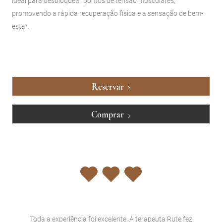
ideal para desbloquear pontos de tensão musculares,
promovendo a rápida recuperação física e a sensação de bem-
estar.
Reservar
Comprar
fez
Toda a experiência foi excelente. A terapeuta Rute fez
To