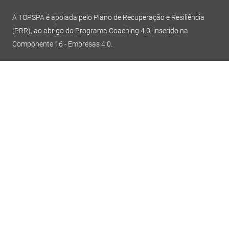
A TOPSPA é apoiada pelo Plano de Recuperação e Resiliência
(PRR), ao abrigo do Programa Coaching 4.0, inserido na
Componente 16 - Empresas 4.0.