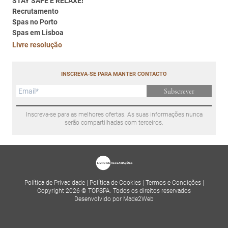
STAY SAFE E RELAXE!
Recrutamento
Spas no Porto
Spas em Lisboa
Livre resolução
INSCREVA-SE PARA MANTER CONTACTO
Subscrever
Inscreva-se para as melhores ofertas. As suas informações nunca
serão compartilhadas com terceiros.
Política de Privacidade
|
Política de Cookies
|
Termos e Condições
|
Copyright 2026 © TOPSPA. Todos os direitos reservados
Desenvolvido por Made2Web