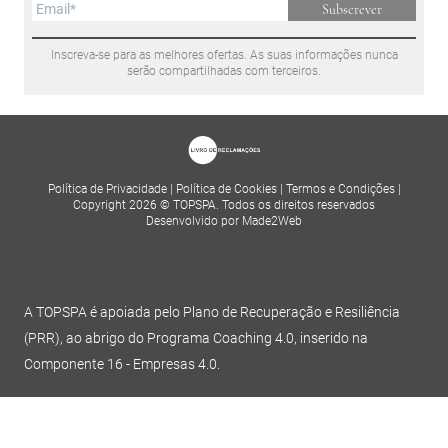
Subscrever
Inscreva-se para as melhores ofertas. As suas informações nunca
serão compartilhadas com terceiros.
Política de Privacidade
|
Política de Cookies
|
Termos e Condições
|
Copyright 2026 © TOPSPA. Todos os direitos reservados
Desenvolvido por Made2Web
A TOPSPA é apoiada pelo Plano de Recuperação e Resiliência
(PRR), ao abrigo do Programa Coaching 4.0, inserido na
Componente 16 - Empresas 4.0.