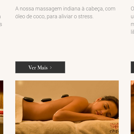
A nossa massagem indiana à cabeça, com
O
a
óleo de coco, para aliviar o stress.
u
s
m
l
Ver Mais