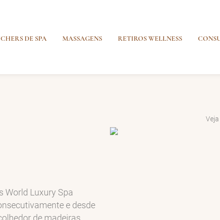
CHERS DE SPA
MASSAGENS
RETIROS WELLNESS
CONSU
Veja
s World Luxury Spa
onsecutivamente e desde
colhedor de madeiras