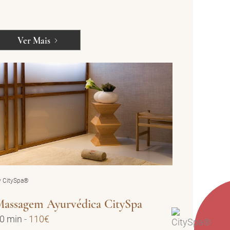
Ver Mais
y CitySpa®
assagem Ayurvédica CitySpa
0 min
-
110€