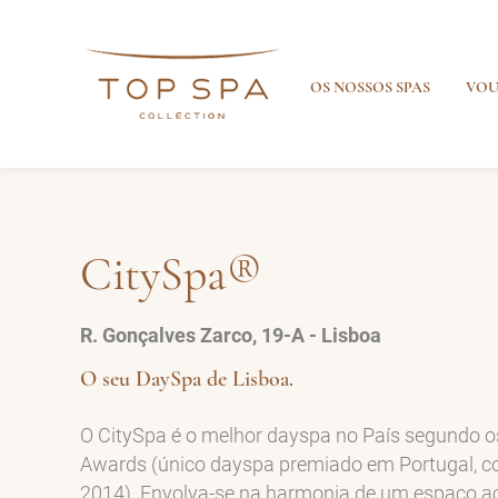
OS NOSSOS SPAS
VOU
CitySpa®
R. Gonçalves Zarco, 19-A - Lisboa
O seu DaySpa de Lisboa.
O CitySpa é o melhor dayspa no País segundo o
Awards (único dayspa premiado em Portugal, c
2014). Envolva-se na harmonia de um espaço a