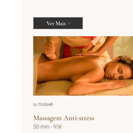
Ver Mais
by CitySpa®
Massagem Anti-stress
50 min
-
95€