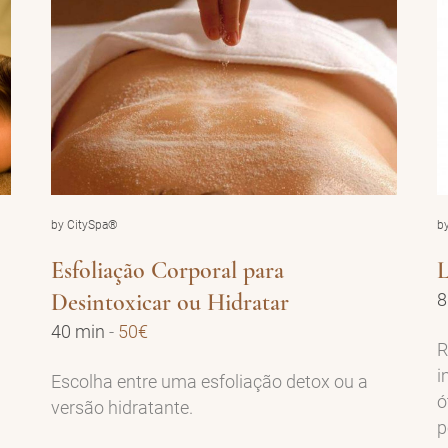
by CitySpa®
b
Esfoliação Corporal para
L
Desintoxicar ou Hidratar
8
40 min
-
50€
R
i
Escolha entre uma esfoliação detox ou a
ó
versão hidratante.
p