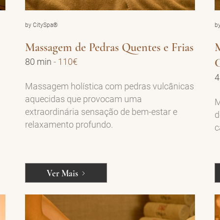
by CitySpa®
b
Massagem de Pedras Quentes e Frias
M
80 min
-
110€
4
Massagem holística com pedras vulcânicas
aquecidas que provocam uma
M
extraordinária sensação de bem-estar e
d
relaxamento profundo.
c
Ver Mais