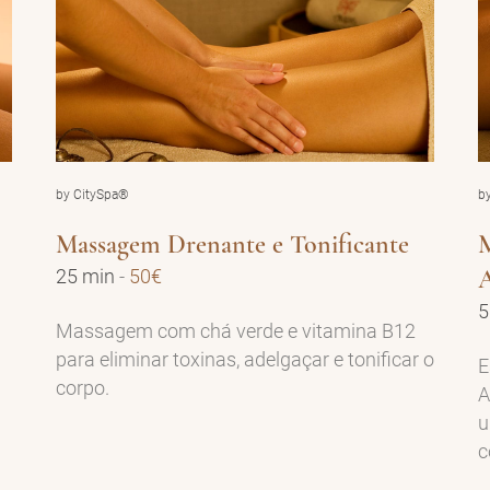
by CitySpa®
b
Massagem Drenante e Tonificante
M
25 min
-
50€
5
Massagem com chá verde e vitamina B12
para eliminar toxinas, adelgaçar e tonificar o
E
corpo.
A
u
c