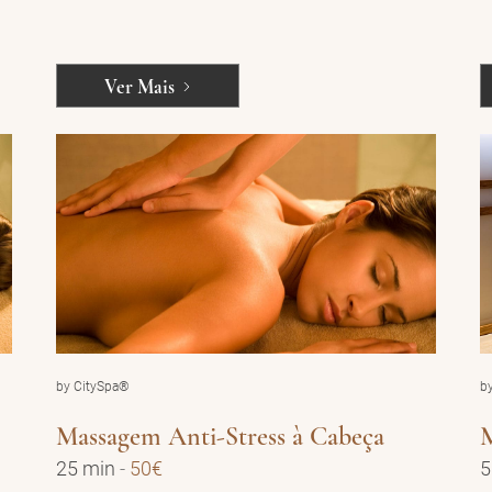
Ver Mais
by CitySpa®
b
Massagem Anti-Stress à Cabeça
M
25 min
-
50€
5