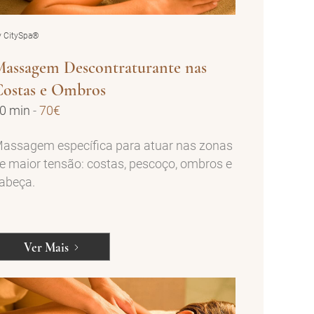
y CitySpa®
assagem Descontraturante nas
Costas e Ombros
0 min
-
70€
assagem específica para atuar nas zonas
e maior tensão: costas, pescoço, ombros e
abeça.
Ver Mais