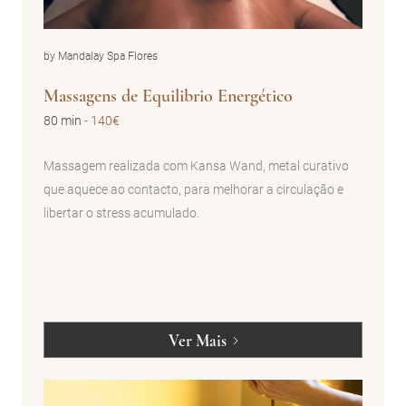
by Mandalay Spa Flores
Massagens de Equilibrio Energético
80 min
-
140€
Massagem realizada com Kansa Wand, metal curativo
que aquece ao contacto, para melhorar a circulação e
libertar o stress acumulado.
Ver Mais