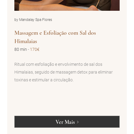
by Mandalay Spa Flores
Massagem e Esfoliação com Sal dos
Himalaias
80 min
-
170€
Ritual com esfoliação e envolvimento de sal dos
Himalaias, seguido de massagem detox para eliminar
toxinas e estimular a circulação.
Ver Mais