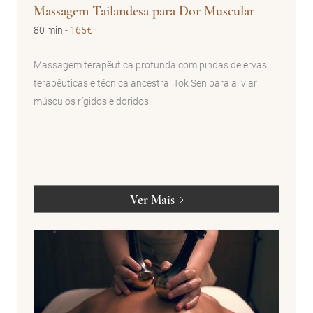
Massagem Tailandesa para Dor Muscular
80 min
-
165€
Massagem terapêutica profunda com pindas de ervas
terapêuticas e técnica ancestral Tok Sen para aliviar
músculos rígidos e doridos.
Ver Mais