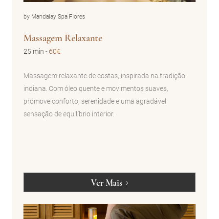
by Mandalay Spa Flores
Massagem Relaxante
25 min
-
60€
Massagem relaxante de costas, inspirada na tradição
indiana. Com óleo quente e movimentos suaves,
promove conforto, serenidade e uma agradável
sensação de equilíbrio interior.
Ver Mais