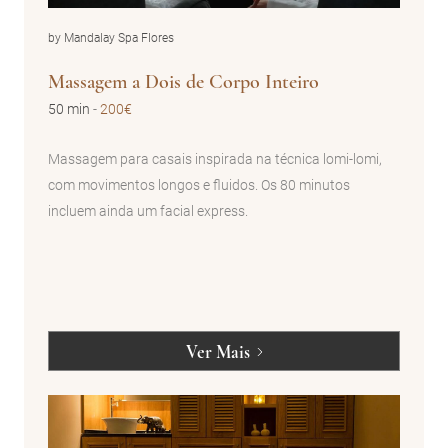
by Mandalay Spa Flores
Massagem a Dois de Corpo Inteiro
50 min
-
200€
Massagem para casais inspirada na técnica lomi-lomi,
com movimentos longos e fluidos. Os 80 minutos
incluem ainda um facial express.
Ver Mais