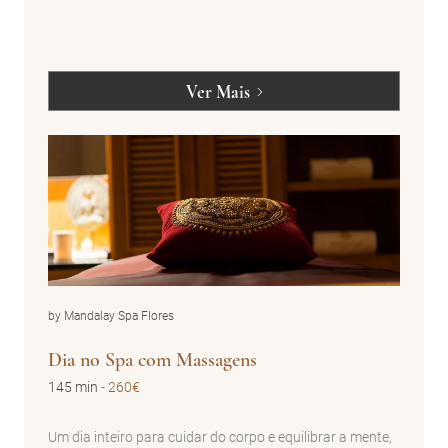
Ver Mais
by Mandalay Spa Flores
Dia no Spa com Massagens
145 min
-
260€
Um dia inteiro para cuidar do corpo e equilibrar a mente,