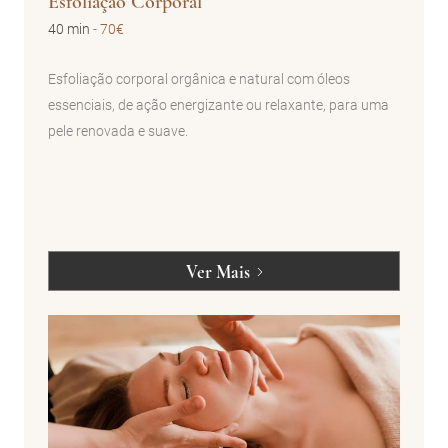
Esfoliação Corporal
40 min
-
70€
Esfoliação corporal orgânica e natural com óleos
essenciais, de ação energizante ou relaxante, para uma
pele renovada e suave.
Ver Mais