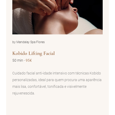
by Mandalay Spa Flores
Kobido Lifting Facial
50 min
-
95€
Cuidado facial anti-idade intensivo com técnicas Kobido
personalizadas, ideal para quem procura uma aparência
mais lisa, confortável, tonificada e visivelmente
rejuvenescida.