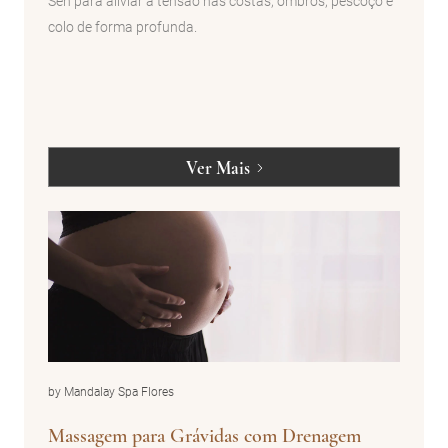
Sen para aliviar a tensão nas costas, ombros, pescoço e
colo de forma profunda.
Ver Mais
by Mandalay Spa Flores
Massagem para Grávidas com Drenagem