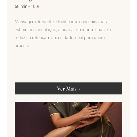
50 min
-
100€
Massagem drenante e tonificante concebida para
estimular a circulação, ajudar a eliminar toxinas e a
reduzir a retenção. Um cuidado ideal para quem
procura...
Ver Mais