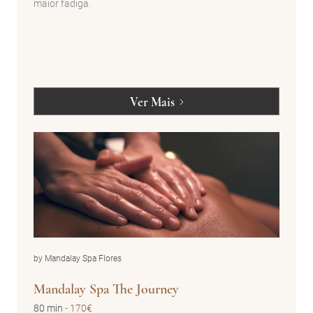
maior fadiga.
Ver Mais
by Mandalay Spa Flores
Mandalay Spa The Journey
80 min
-
170€