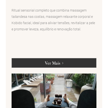
Ritual sensorial completo que combina massagem
tailandesa nas costas, massagem relaxante corporal e
Kobido facial, ideal para aliviar tensões, revitalizar a pele
e promover leveza, equilíbrio e renovação total.
Ver Mais