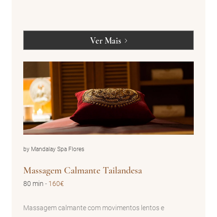
Ver Mais
by Mandalay Spa Flores
Massagem Calmante Tailandesa
80 min
-
160€
Massagem calmante com movimentos lentos e