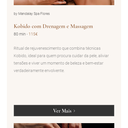
by Mandalay Spa Flores
Kobido com Drenagem e Massagem
80 min
-
115€
Ritual de rejuvenescimento que combina técnicas
Kobido, ideal para quem procura cuidar da pele, aliviar
tensões e viver um momento de beleza e bem-estar
verdadeiramente envolvente.
Ver Mais