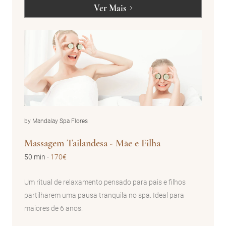
Ver Mais
by Mandalay Spa Flores
Massagem Tailandesa - Mãe e Filha
50 min
-
170€
Um ritual de relaxamento pensado para pais e filhos
partilharem uma pausa tranquila no spa. Ideal para
maiores de 6 anos.