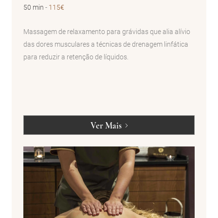
50 min
-
115€
Massagem de relaxamento para grávidas que alia alívio
das dores musculares a técnicas de drenagem linfática
para reduzir a retenção de líquidos.
Ver Mais