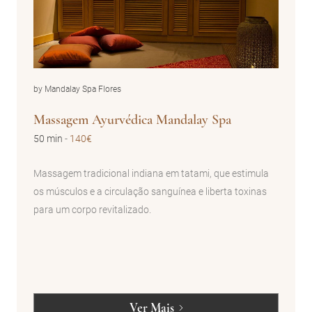
by Mandalay Spa Flores
Massagem Ayurvédica Mandalay Spa
50 min
-
140€
Massagem tradicional indiana em tatami, que estimula
os músculos e a circulação sanguínea e liberta toxinas
para um corpo revitalizado.
Ver Mais