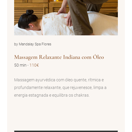
by Mandalay Spa Flores
Massagem Relaxante Indiana com Óleo
50 min
-
110€
Massagem ayurvédica com óleo quente, rítmica e
profundamente relaxante, que rejuvenesce, limpa a
energia estagnada e equilibra os chakras.