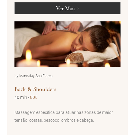
Ver Mais
by Mandalay Spa Flores
Back & Shoulders
40 min
-
80€
Massagem específica para atuar nas zonas de maior
tensão: costas, pescoço, ombros e cabeça.