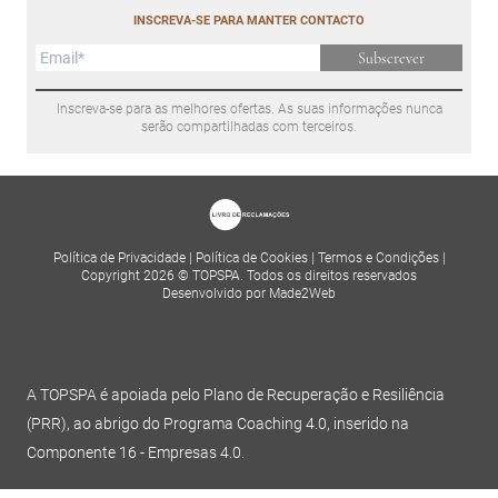
INSCREVA-SE PARA MANTER CONTACTO
Subscrever
Inscreva-se para as melhores ofertas. As suas informações nunca
serão compartilhadas com terceiros.
Política de Privacidade
|
Política de Cookies
|
Termos e Condições
|
Copyright 2026 © TOPSPA. Todos os direitos reservados
Desenvolvido por Made2Web
A TOPSPA é apoiada pelo Plano de Recuperação e Resiliência
(PRR), ao abrigo do Programa Coaching 4.0, inserido na
Componente 16 - Empresas 4.0.