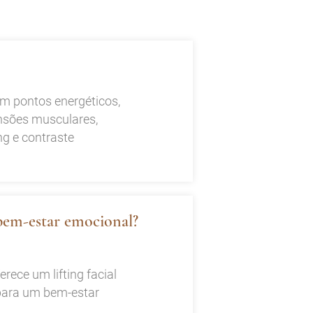
m pontos energéticos,
nsões musculares,
ng e contraste
bem-estar emocional?
ece um lifting facial
 para um bem-estar