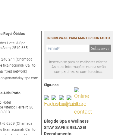
a Royal Óbidos
INSCREVA-SE PARA MANTER CONTACTO
dos Hotel & Spa
a Serra, 2510-665
Subscrever
 240 244 (Chamada
Inscreva-se para as melhores ofertas.
e fixa nacional/ Call to
As suas informações nunca serão
nal fixed network)
compartilhadas com terceiros.
idos@mandalay-spa.com
Siga-nos
a Altis Porto
to Hotel
de Viterbo Ferreira 30
50-313
Blog de Spa e Wellness
976 6209 (Chamada
STAY SAFE E RELAXE!
e fixa nacional/ Call to
Recrutamento