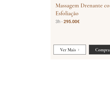
 de Tecidos
Massagem Drenante c
s
Esfoliação
0.00€
3h -
295.00€
5.00€
Comprar
Ver Mais
Compra