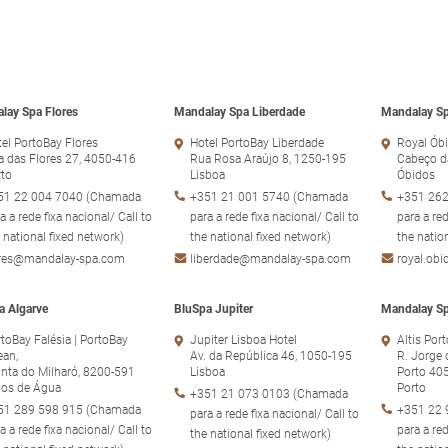
lay Spa Flores
Mandalay Spa Liberdade
Mandalay Sp
el PortoBay Flores
Hotel PortoBay Liberdade
Royal Óbi
 das Flores 27, 4050-416
Rua Rosa Araújo 8, 1250-195
Cabeço d
rto
Lisboa
Óbidos
51 22 004 7040 (Chamada
+351 21 001 5740 (Chamada
+351 262
a a rede fixa nacional/ Call to
para a rede fixa nacional/ Call to
para a red
 national fixed network)
the national fixed network)
the natio
ores@mandalay-spa.com
liberdade@mandalay-spa.com
royal.ob
a Algarve
BluSpa Jupiter
Mandalay Sp
toBay Falésia | PortoBay
Jupiter Lisboa Hotel
Altis Por
ean,
Av. da República 46, 1050-195
R. Jorge 
nta do Milharó, 8200-591
Lisboa
Porto 40
hos de Água
Porto
+351 21 073 0103 (Chamada
51 289 598 915 (Chamada
+351 22 
para a rede fixa nacional/ Call to
a a rede fixa nacional/ Call to
para a red
the national fixed network)