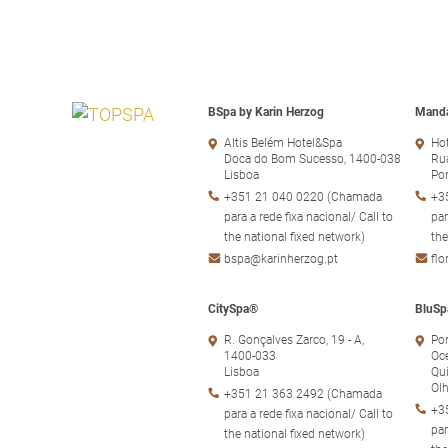
BSpa by Karin Herzog
Manda
Altis Belém Hotel&Spa
Hot
Doca do Bom Sucesso, 1400-038
Rua
Lisboa
Po
+351 21 040 0220 (Chamada
+3
para a rede fixa nacional/ Call to
par
the national fixed network)
the
bspa@karinherzog.pt
fl
CitySpa®
BluSp
R. Gonçalves Zarco, 19 - A,
Por
1400-033
Oc
Lisboa
Qui
Ol
+351 21 363 2492 (Chamada
+3
para a rede fixa nacional/ Call to
par
the national fixed network)