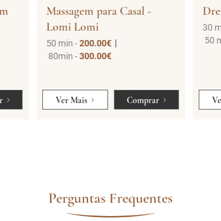
om
Massagem para Casal -
Dre
Lomi Lomi
30 m
50 m
50 min -
200.00€
80min -
300.00€
r
Ver Mais
Comprar
Ve
Perguntas Frequentes