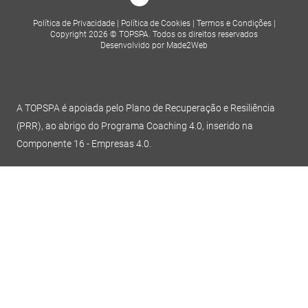
Política de Privacidade
|
Política de Cookies
|
Termos e Condições
|
Copyright 2026 © TOPSPA. Todos os direitos reservados
Desenvolvido por Made2Web
A TOPSPA é apoiada pelo Plano de Recuperação e Resiliência
(PRR), ao abrigo do Programa Coaching 4.0, inserido na
Componente 16 - Empresas 4.0.