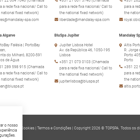
51 22 004 7040 (Chamada
+351 21 001 5740 (Chamada
+351 262
a a rede fixa nacional/ Call to
para a rede fixa nacional/ Call to
para a red
 national fixed network)
the national fixed network)
the natio
ores@mandalay-spa.com
liberdade@mandalay-spa.com
royal.ob
a Algarve
BluSpa Jupiter
Mandalay Sp
toBay Falésia | PortoBay
Jupiter Lisboa Hotel
Altis Por
ean,
Av. da República 46, 1050-195
R. Jorge 
nta do Milharó, 8200-591
Lisboa
Porto 40
hos de Água
Porto
+351 21 073 0103 (Chamada
51 289 598 915 (Chamada
+351 22 
para a rede fixa nacional/ Call to
a a rede fixa nacional/ Call to
para a red
the national fixed network)
 national fixed network)
the natio
jupiterlisboa@bluspa.pt
ean@bluspa.pt
altis.po
rar o nosso
e
|
Política de Cookies
|
Termos e Condições
|
Copyright 2026 © TOPSPA. Todos os di
xperiência
igurações.