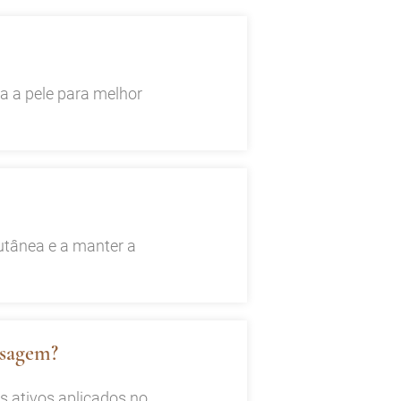
a a pele para melhor
cutânea e a manter a
ssagem?
s ativos aplicados no