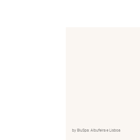
ira e Lisboa
by BluSpa: Albufeira e Lisboa