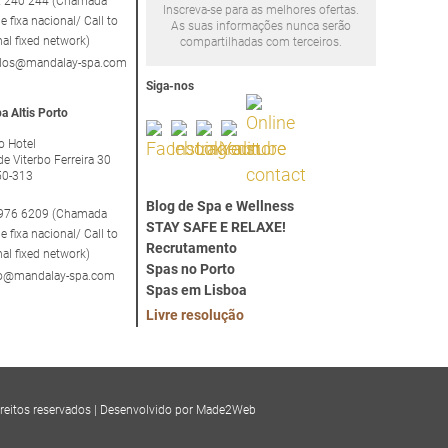
 240 244 (Chamada
Inscreva-se para as melhores ofertas.
e fixa nacional/ Call to
As suas informações nunca serão
nal fixed network)
compartilhadas com terceiros.
idos@mandalay-spa.com
Siga-nos
a Altis Porto
to Hotel
de Viterbo Ferreira 30
50-313
Blog de Spa e Wellness
976 6209 (Chamada
STAY SAFE E RELAXE!
e fixa nacional/ Call to
Recrutamento
nal fixed network)
Spas no Porto
rto@mandalay-spa.com
Spas em Lisboa
Livre resolução
reitos reservados
|
Desenvolvido por Made2Web