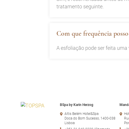
tratamento seguinte.
Com que frequência posso 
A esfoliação pode ser feita uma
BSpa by Karin Herzog
Manda
Altis Belém Hotel&Spa
Hot
Doca do Bom Sucesso, 1400-038
Rua
Lisboa
Po