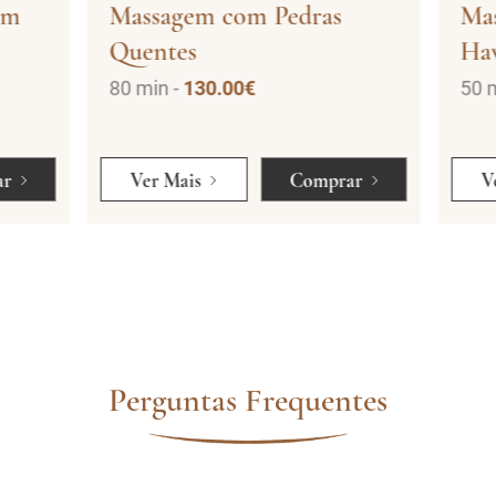
om
Massagem com Pedras
Mas
Quentes
Hav
80 min -
130.00€
50 m
r
Ver Mais
Comprar
Ve
Perguntas Frequentes