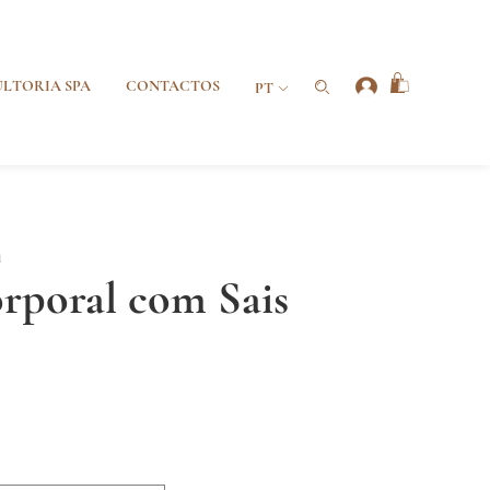
LTORIA SPA
CONTACTOS
PT
a
orporal com Sais