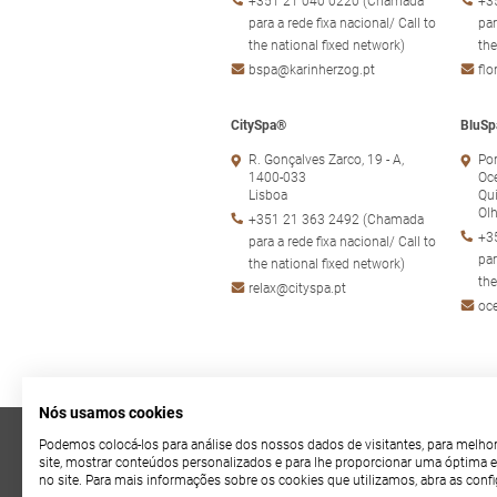
+351 21 040 0220 (Chamada
+3
para a rede fixa nacional/ Call to
par
the national fixed network)
the
bspa@karinherzog.pt
fl
CitySpa®
BluSp
R. Gonçalves Zarco, 19 - A,
Por
1400-033
Oc
Lisboa
Qui
Ol
+351 21 363 2492 (Chamada
+3
para a rede fixa nacional/ Call to
par
the national fixed network)
the
relax@cityspa.pt
oc
Nós usamos cookies
Podemos colocá-los para análise dos nossos dados de visitantes, para melho
Política de Privacidad
site, mostrar conteúdos personalizados e para lhe proporcionar uma óptima e
no site. Para mais informações sobre os cookies que utilizamos, abra as conf