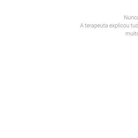
alt Scrub.
Nunca
atamento. Foi uma experiência
A terapeuta explicou tu
ratamento.
muit