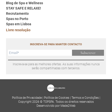
Blog de Spa e Wellness
STAY SAFE E RELAXE!
Recrutamento
Spas no Porto
Spas em Lisboa
Livre resolução
INSCREVA-SE PARA MANTER CONTACTO
Subscrever
Inscreva-se para as melhores ofertas. As suas informações nunca
serão compartilhadas com terceiros.
Política de Privacidade
|
Política de Cookies
|
Termos e Condições
|
Copyright 2026 © TOPSPA. Todos os direitos reservados
Desenvolvido por Made2Web