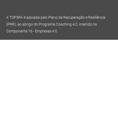
A TOPSPA é apoiada pelo Plano de Recuperação e Resiliência
(PRR), ao abrigo do Programa Coaching 4.0, inserido na
Componente 16 - Empresas 4.0.