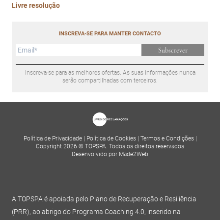
Livre resolução
INSCREVA-SE PARA MANTER CONTACTO
Subscrever
Inscreva-se para as melhores ofertas. As suas informações nunca
serão compartilhadas com terceiros.
Política de Privacidade
|
Política de Cookies
|
Termos e Condições
|
Copyright 2026 © TOPSPA. Todos os direitos reservados
Desenvolvido por Made2Web
A TOPSPA é apoiada pelo Plano de Recuperação e Resiliência
(PRR), ao abrigo do Programa Coaching 4.0, inserido na