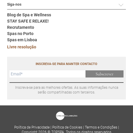
Siga-nos
Blog de Spa e Wellness
STAY SAFE E RELAXE!
Recrutamento
Spas no Porto
Spas em Lisboa
Livre resolução
INSCREVA-SE PARA MANTER CONTACTO
Subscrever
Inscreva-se para as melhores ofertas. As suas informações nunca
serão compartilhadas com terceiros.
Política de Privacidade
|
Política de Cookies
|
Termos e Condições
|
Copyright 2026 © TOPSPA. Todos os direitos reservados