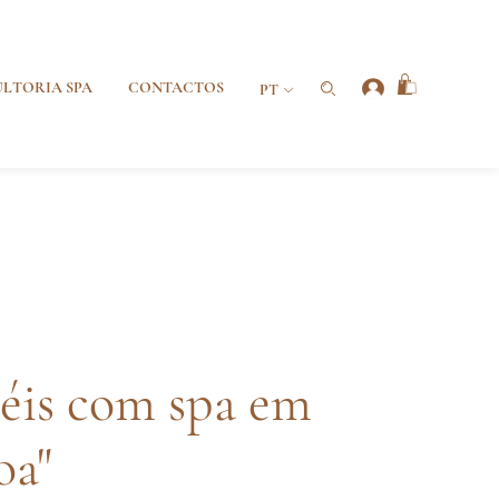
LTORIA SPA
CONTACTOS
PT
éis com spa em
oa"