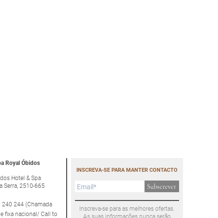
a Royal Óbidos
INSCREVA-SE PARA MANTER CONTACTO
dos Hotel & Spa
a Serra, 2510-665
Subscrever
 240 244 (Chamada
Inscreva-se para as melhores ofertas.
e fixa nacional/ Call to
As suas informações nunca serão