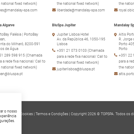
 national fixed network)
the national fixed network)
the natio
ores@mandalay-spa.com
liberdade@mandalay-spa.com
royal.ob
a Algarve
BluSpa Jupiter
Mandalay Sp
toBay Falésia | PortoBay
Jupiter Lisboa Hotel
Altis Por
ean,
Av. da República 46, 1050-195
R. Jorge 
nta do Milharó, 8200-591
Lisboa
Porto 40
hos de Água
Porto
+351 21 073 0103 (Chamada
51 289 598 915 (Chamada
+351 22 
para a rede fixa nacional/ Call to
a a rede fixa nacional/ Call to
para a red
the national fixed network)
 national fixed network)
the natio
jupiterlisboa@bluspa.pt
ean@bluspa.pt
altis.po
rar o nosso
e
|
Política de Cookies
|
Termos e Condições
|
Copyright 2026 © TOPSPA. Todos os di
xperiência
igurações.