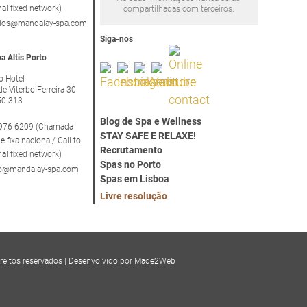
nal fixed network)
compartilhadas com terceiros.
idos@mandalay-spa.com
Siga-nos
a Altis Porto
to Hotel
de Viterbo Ferreira 30
50-313
Blog de Spa e Wellness
976 6209 (Chamada
STAY SAFE E RELAXE!
e fixa nacional/ Call to
Recrutamento
nal fixed network)
Spas no Porto
rto@mandalay-spa.com
Spas em Lisboa
Livre resolução
reitos reservados
|
Desenvolvido por Made2Web