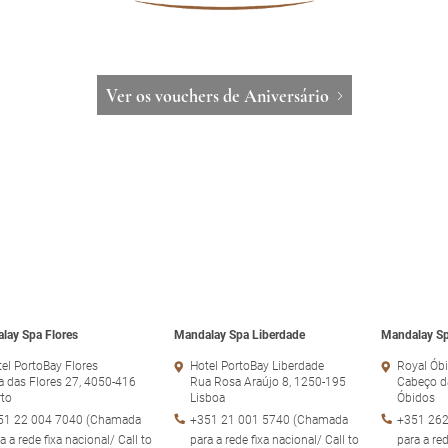
Ver os vouchers de Aniversário
lay Spa Flores
Mandalay Spa Liberdade
Mandalay Sp
el PortoBay Flores
Hotel PortoBay Liberdade
Royal Óbi
 das Flores 27, 4050-416
Rua Rosa Araújo 8, 1250-195
Cabeço d
rto
Lisboa
Óbidos
51 22 004 7040 (Chamada
+351 21 001 5740 (Chamada
+351 262
a a rede fixa nacional/ Call to
para a rede fixa nacional/ Call to
para a red