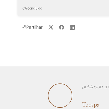
0% concluído
Partilhar
publicado
e
Topspa