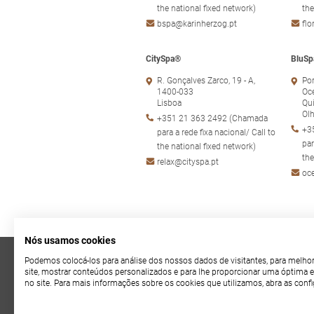
the national fixed network)
the
bspa@karinherzog.pt
fl
CitySpa®
BluSp
R. Gonçalves Zarco, 19 - A,
Por
1400-033
Oc
Lisboa
Qui
Ol
+351 21 363 2492 (Chamada
+3
para a rede fixa nacional/ Call to
par
the national fixed network)
the
relax@cityspa.pt
oc
Nós usamos cookies
Podemos colocá-los para análise dos nossos dados de visitantes, para melho
Política de Privacidad
site, mostrar conteúdos personalizados e para lhe proporcionar uma óptima e
no site. Para mais informações sobre os cookies que utilizamos, abra as conf