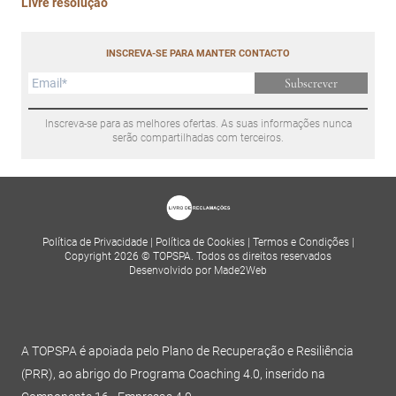
Livre resolução
INSCREVA-SE PARA MANTER CONTACTO
Subscrever
Inscreva-se para as melhores ofertas. As suas informações nunca
serão compartilhadas com terceiros.
Política de Privacidade
|
Política de Cookies
|
Termos e Condições
|
Copyright 2026 © TOPSPA. Todos os direitos reservados
Desenvolvido por Made2Web
A TOPSPA é apoiada pelo Plano de Recuperação e Resiliência
(PRR), ao abrigo do Programa Coaching 4.0, inserido na