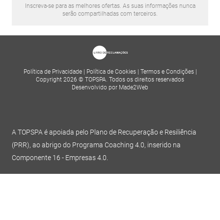
Inscreva-se para as melhores ofertas. As suas informações nunca
serão compartilhadas com terceiros.
Política de Privacidade
|
Política de Cookies
|
Termos e Condições
|
Copyright 2026 © TOPSPA. Todos os direitos reservados
Desenvolvido por Made2Web
A TOPSPA é apoiada pelo Plano de Recuperação e Resiliência
(PRR), ao abrigo do Programa Coaching 4.0, inserido na
Componente 16 - Empresas 4.0.