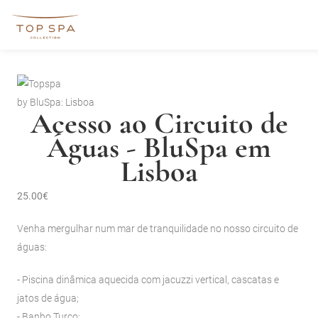
by BluSpa: Lisboa
Acesso ao Circuito de
Águas - BluSpa em
Lisboa
25.00€
Venha mergulhar num mar de tranquilidade no nosso circuito de
águas:
- Piscina dinâmica aquecida com jacuzzi vertical, cascatas e
jatos de água;
- Banho Turco;