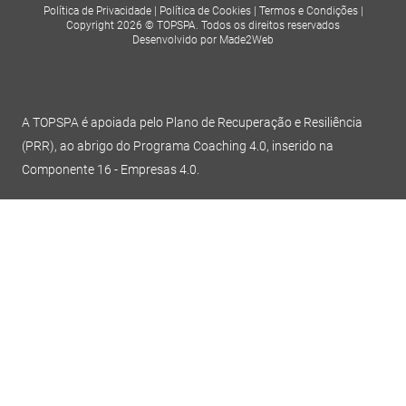
Política de Privacidade
|
Política de Cookies
|
Termos e Condições
|
Copyright 2026 © TOPSPA. Todos os direitos reservados
Desenvolvido por Made2Web
A TOPSPA é apoiada pelo Plano de Recuperação e Resiliência
(PRR), ao abrigo do Programa Coaching 4.0, inserido na
Componente 16 - Empresas 4.0.