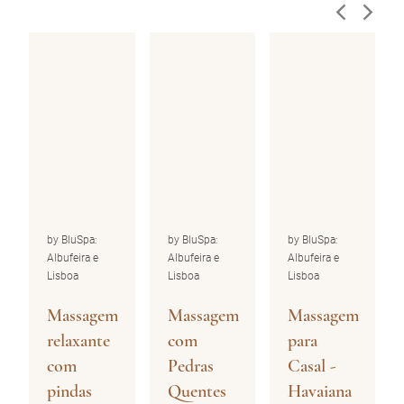
by BluSpa:
by BluSpa:
by BluSpa:
Albufeira e
Albufeira e
Albufeira e
Lisboa
Lisboa
Lisboa
Massagem
Massagem
Massagem
relaxante
com
para
com
Pedras
Casal -
e
pindas
Quentes
Havaiana