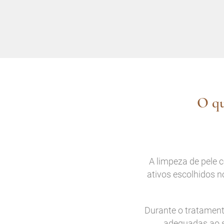
O qu
A limpeza de pele 
ativos escolhidos n
Durante o tratamento
adequadas ao s