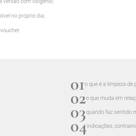
 a versão com oxigénio;
vel no próprio dia;
 voucher.
01
o que é a limpeza de 
02
o que muda em relaçã
03
quando faz sentido m
04
indicações, contrain