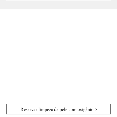
Enviámos também o
link para o seu email,
para que possa aceder
sempre que precisar.
Se, depois da leitura, quiser esclarecer alguma dúvida ou
avançar para marcação, a nossa equipa está disponível para o
acompanhar na escolha do spa mais conveniente.
Reservar limpeza de pele com oxigénio